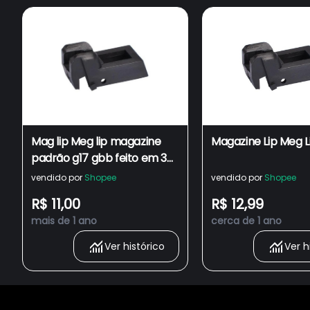
Mag lip Meg lip magazine
Magazine Lip Meg L
padrão g17 gbb feito em 3D
ABS
vendido por
Shopee
vendido por
Shopee
R$ 11,00
R$ 12,99
mais de 1 ano
cerca de 1 ano
Ver histórico
Ver h