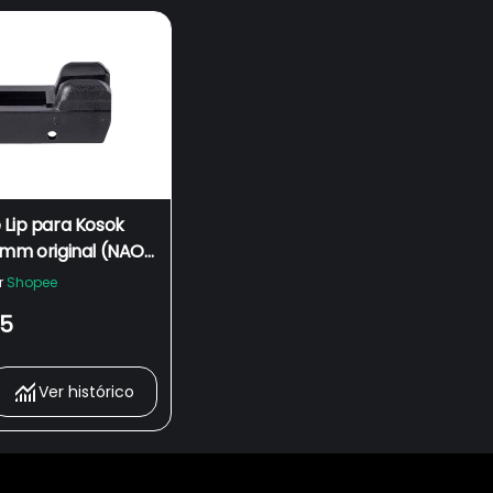
 Lip para Kosok
6mm original (NAO
SSAO 3D).
r
Shopee
05
Ver histórico