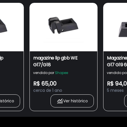
ip
magazine lip gbb WE
Magazine
G17/G18
G17 G19 
E´ IMPRE
vendido por
Shopee
vendido po
R$ 65,00
R$ 94,
cerca de 1 ano
5 meses
istórico
Ver histórico