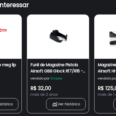
interessar
 meg lip
Funil de Magazine Pistola
Magazine 
Airsoft GBB Glock R17/R18 -
Airsoft H
Army Armament
Bbs 6mm
vendido por
Shopee
vendido po
R$ 32,00
R$ 125,
mais de 2 anos
mais de 1
istórico
Ver histórico