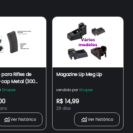
para Rifles de
Magazine Lip Meg Lip
i-cap Metal (300
)
r
Shopee
vendido por
Shopee
00
R$ 14,99
 ano
29 dias
Ver histórico
Ver histórico