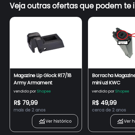
Veja outras ofertas que podem te 
Magazine Lip Glock R17/18
Borracha Magazine
Army Armament
mini uzi KWC
vendido por
Shopee
vendido por
Shopee
R$ 79,99
R$ 49,99
mais de 2 anos
cerca de 2 anos
Ver histórico
Ver h