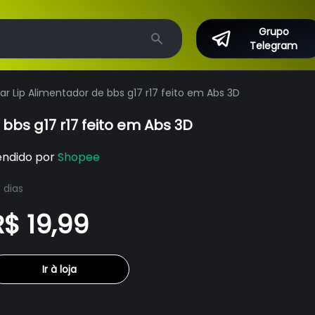
Grupo
Telegram
Search
r Lip Alimentador de bbs g17 r17 feito em Abs 3D
bbs g17 r17 feito em Abs 3D
endido por
Shopee
 dias
R$ 19,99
Ir à loja