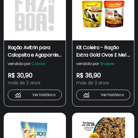
Ração Avitrin para
Kit Coleiro - Ração
Calopsita e Agapornis
Extra Gold Ovos E Mel +
Coveli
Mistura de Sementes -
vendido por
Cobasi
vendido por
Shopee
Reino das Aves
R$ 30,90
R$ 36,90
mais de 2 anos
mais de 2 anos
Ver histórico
Ver histórico