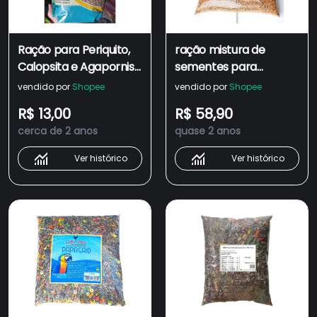
Ração para Periquito,
ração mistura de
Calopsita e Agapornis
sementes para
- Canto Clássico -
calopsita e agapornis
vendido por
Shopee
vendido por
Shopee
500g
10kg
R$ 13,00
R$ 58,90
cerca de 2 anos
quase 2 anos
Ver histórico
Ver histórico