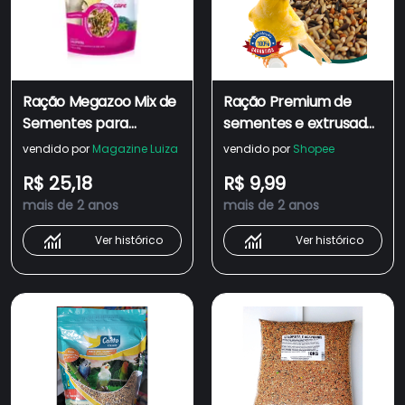
Ração Megazoo Mix de
Ração Premium de
Sementes para
sementes e extrusadas
Calopsitas e Agapornis
- Linha Gold Mix - Para
vendido por
Magazine Luiza
vendido por
Shopee
350g ou 900g
Canários -200g (unid)
R$ 25,18
R$ 9,99
mais de 2 anos
mais de 2 anos
Ver histórico
Ver histórico