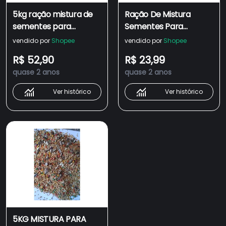
5kg ração mistura de
Ração De Mistura
sementes para
Sementes Para
papagaio
Papagaio Nutrição
vendido por
Shopee
vendido por
Shopee
Com Frutas Pássaros
R$ 52,90
R$ 23,99
1,3 ou 5kg
quase 2 anos
quase 2 anos
Ver histórico
Ver histórico
5KG MISTURA PARA