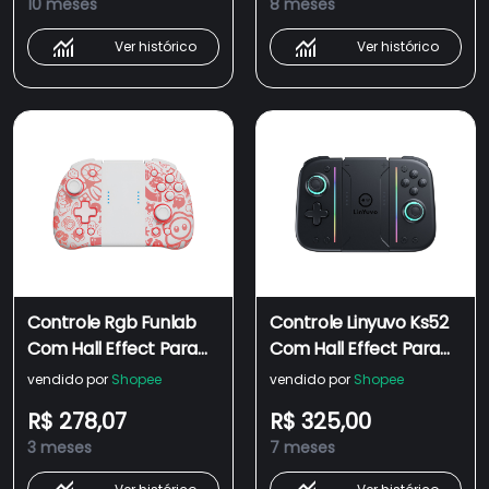
10 meses
8 meses
Ver histórico
Ver histórico
Controle Rgb Funlab
Controle Linyuvo Ks52
Com Hall Effect Para
Com Hall Effect Para
Nintendo Switch/pc
Nintendo Switch/2
vendido por
Shopee
vendido por
Shopee
R$ 278,07
R$ 325,00
3 meses
7 meses