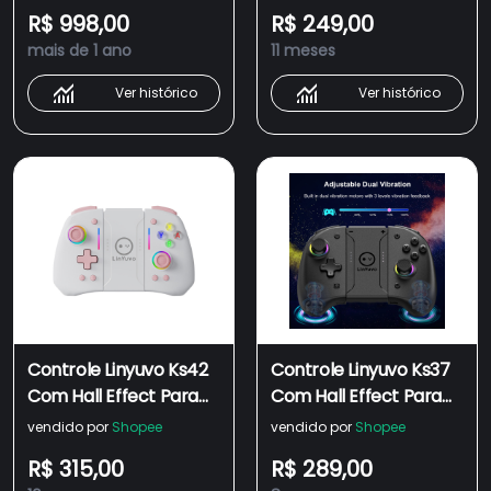
Switch, Android, Ios, Tv
Nintendo Switch / Oled
R$ 998,00
R$ 249,00
Box, Steam Deck e
/ switch Lite
mais de 1 ano
11 meses
Raspberry
Ver histórico
Ver histórico
Controle Linyuvo Ks42
Controle Linyuvo Ks37
Com Hall Effect Para
Com Hall Effect Para
Nintendo Switch
Nintendo Switch
vendido por
Shopee
vendido por
Shopee
R$ 315,00
R$ 289,00