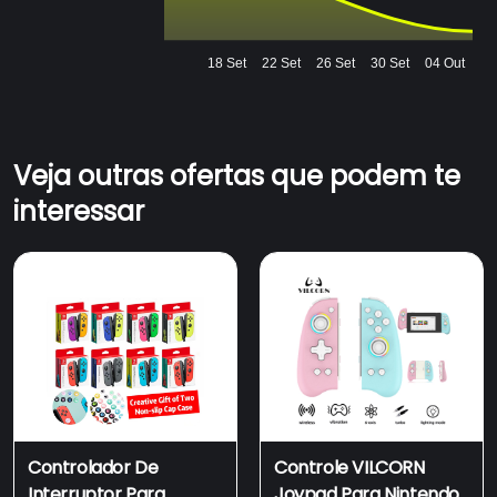
18 Set
22 Set
26 Set
30 Set
04 Out
Veja outras ofertas que podem te
interessar
Controlador De
Controle VILCORN
Interruptor Para
Joypad Para Nintendo