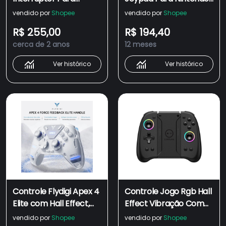
Nintendo Com Macro ,
Switch (L/R)
vendido por
Shopee
vendido por
Shopee
Controle De
Cruzamento Animal
R$ 255,00
R$ 194,40
Movimento ,
Con Gamepad/OLED
cerca de 2 anos
12 meses
Alternativa Switch
Joysticks Com
Joycon
Personalizado
Ver histórico
Ver histórico
Controle Flydigi Apex 4
Controle Jogo Rgb Hall
Elite com Hall Effect,
Effect Vibração Com
para Pc, Nintendo
hall rocker Para
vendido por
Shopee
vendido por
Shopee