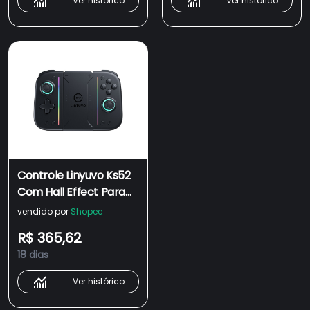
Ver histórico
Ver histórico
Controle Linyuvo Ks52
Com Hall Effect Para
Nintendo Switch/2
vendido por
Shopee
Com Iluminação RGB
R$ 365,62
de 8 Cores
18 dias
Ver histórico