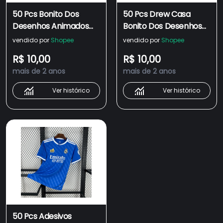
50 Pcs Bonito Dos
50 Pcs Drew Casa
Desenhos Animados
Bonito Dos Desenhos
Rosa À Prova D 'Água
Animados Moda
vendido por
Shopee
vendido por
Shopee
Adesivo Skate
Impermeável Sticker
R$ 10,00
R$ 10,00
Snowboard Retro
Skateboard
mais de 2 anos
mais de 2 anos
Graffiti Vinil Adesivo
Snowboard Retro
Notebook
Graffiti Adesivo De Vinil
Ver histórico
Ver histórico
Adesivo Notebook
50 Pcs Adesivos