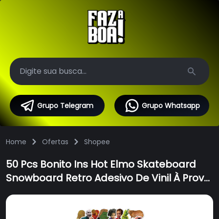
Search
Grupo Telegram
Grupo Whatsapp
Home
Ofertas
Shopee
50 Pcs Bonito Ins Hot Elmo Skateboard
Snowboard Retro Adesivo De Vinil À Prova
D 'Água Etiqueta Dos Desenhos
Animados Notebook Graffiti Adesivo