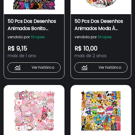
50 Pcs Dos Desenhos
50 Pcs Dos Desenhos
Animados Bonito
Animados Moda À
Demônio Slayer Naruto
Prova D'água Adesivo
vendido por
Shopee
vendido por
Shopee
Death Note One Piece
Skate Snowboard
R$ 9,15
R$ 10,00
Neon Iluminação
Retro Graffiti Vinil
mais de 1 ano
mais de 2 anos
Adesivo Impermeável
Notebook
Skateboard Retro Vinil
Ver histórico
Ver histórico