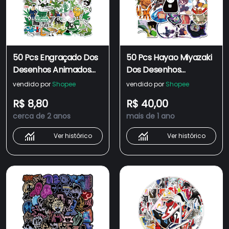
50 Pcs Engraçado Dos
50 Pcs Hayao Miyazaki
Desenhos Animados
Dos Desenhos
Bonito Folha À Prova D
Animados Adesivo
vendido por
Shopee
vendido por
Shopee
'Água Adesivo Skate
Impermeável
R$ 8,80
R$ 40,00
Snowboard Retro
Skateboard
cerca de 2 anos
mais de 1 ano
Graffiti Vinil Adesivo
Snowboard Retro
Notebook Adesivo
Graffiti Vinil Adesivo
Ver histórico
Ver histórico
Notebook Adesivo