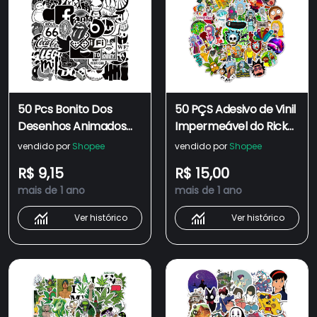
50 Pcs Bonito Dos
50 PÇS Adesivo de Vinil
Desenhos Animados
Impermeável do Rick
Preto Mundos Da Moda
Retrô para
vendido por
Shopee
vendido por
Shopee
À Prova D'água Adesivo
Skateboarding /
R$ 9,15
R$ 15,00
Skate Snowboard
Snowboard / Grafite /
mais de 1 ano
mais de 1 ano
Retro Graffiti Vinil
Notebook
Notebook
Ver histórico
Ver histórico