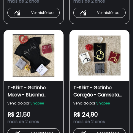
mais de 2 anos
mais de 2 anos
Ver histórico
Ver histórico
T-Shirt - Gatinho
T-Shirt - Gatinho
Meow - Blusinha
Coração - Camiseta
Feminina Camiseta
Feminina - Blusinha -
vendido por
Shopee
vendido por
Shopee
Baby Look 100%
Baby Look - 100%
R$ 21,50
R$ 24,90
Algodão
Algodão
mais de 2 anos
mais de 2 anos