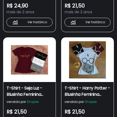
100% Algodão
Baby Look - 100%
R$ 24,90
R$ 21,50
Algodão
mais de 2 anos
mais de 2 anos
Ver histórico
Ver histórico
T-Shirt - Seja Luz -
T-Shirt - Harry Potter -
Blusinha Feminina
Blusinha Feminina
Evangélica Camiseta
Camiseta Baby Look
vendido por
Shopee
vendido por
Shopee
Baby Look 100%
100% Algodão
R$ 21,50
R$ 21,50
Algodão