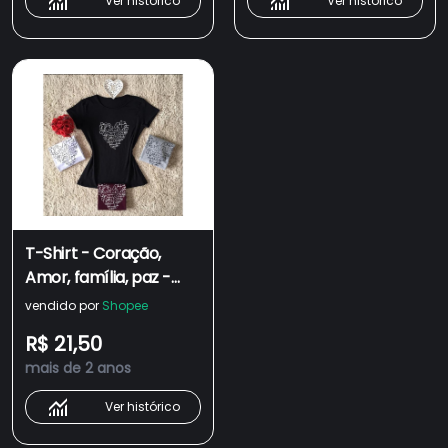
Ver histórico
Ver histórico
T-Shirt - Coração,
Amor, família, paz -
Camiseta Feminina -
vendido por
Shopee
Blusinha - Baby Look -
R$ 21,50
100% Algodão
mais de 2 anos
Ver histórico