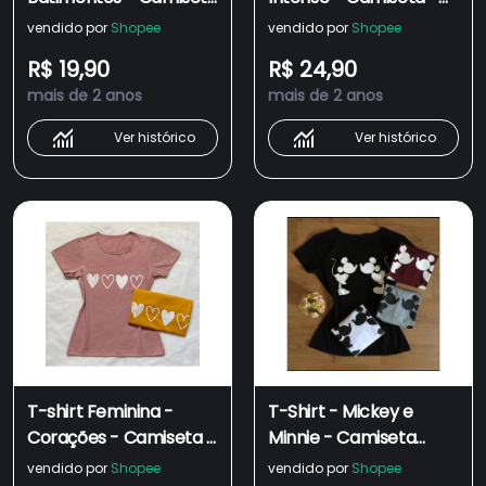
- Feminina Blusinha -
Baby Look - Blusinha -
vendido por
Shopee
vendido por
Shopee
Baby Look - 100%
100% Algodão
R$ 19,90
R$ 24,90
Algodão
mais de 2 anos
mais de 2 anos
Ver histórico
Ver histórico
T-shirt Feminina -
T-Shirt - Mickey e
Corações - Camiseta -
Minnie - Camiseta
Baby Look - Blusinha -
Feminina- Blusinha -
vendido por
Shopee
vendido por
Shopee