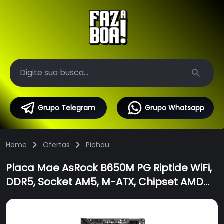
Search
Grupo Telegram
Grupo Whatsapp
Home
Ofertas
Pichau
Placa Mae AsRock B650M PG Riptide WiFi,
DDR5, Socket AM5, M-ATX, Chipset AMD
B650, B650M-PG-RIPTIDE-WiFi