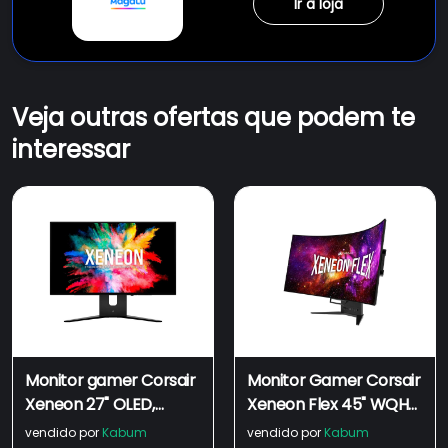
Ir à loja
Veja outras ofertas que podem te
interessar
Monitor gamer Corsair
Monitor Gamer Corsair
Xeneon 27" OLED,
Xeneon Flex 45" WQHD,
240Hz, 0.03ms, HDR, G-
240Hz, 0.03ms,
vendido por
Kabum
vendido por
Kabum