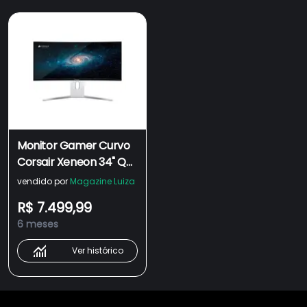
Monitor Gamer Curvo
Corsair Xeneon 34" QD
OLED, 240Hz, WQHD,
vendido por
Magazine Luiza
0.03ms, DisplayPort e
R$ 7.499,99
HDMI, HDR, G-Sync e
6 meses
FreeSync, Branco -
CM-9030005-NA
Ver histórico