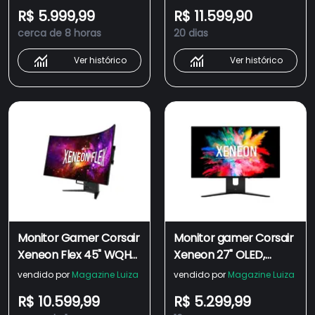
Sync e FreeSync
DisplayPort e HDMI, G-
R$ 5.999,99
R$ 11.599,90
Premium - CM-
Sync e FreeSync
cerca de 8 horas
20 dias
9030002-NA
Premium - CM-
9030001-NA
Ver histórico
Ver histórico
Monitor Gamer Corsair
Monitor gamer Corsair
Xeneon Flex 45" WQHD,
Xeneon 27" OLED,
240Hz, 0.03ms,
240Hz, 0.03ms, HDR, G-
vendido por
Magazine Luiza
vendido por
Magazine Luiza
DisplayPort e HDMI, G-
Sync e FreeSync
R$ 10.599,99
R$ 5.299,99
Sync e FreeSync
Premium - CM-