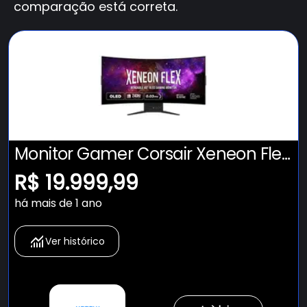
comparação está correta.
Monitor Gamer Corsair Xeneon Flex
45WQHD240 45" OLED 240Hz
R$ 19.999,99
há mais de 1 ano
Ver histórico