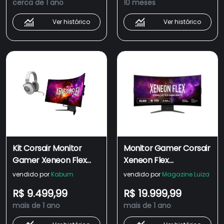
cerca de 1 ano
10 meses
Premium - CM-
9030002-NA
9030001-NA
Ver histórico
Ver histórico
Kit Corsair Monitor
Monitor Gamer Corsair
Gamer Xeneon Flex
Xeneon Flex
OLED 45" WQHD,
45WQHD240 45" OLED
vendido por
Kabum
vendido por
Magazine Luiza
240Hz, 0.03ms - CM-
240Hz
R$ 9.499,99
R$ 19.999,99
9030001-NA + Headset
mais de 1 ano
mais de 1 ano
Gamer Sem Fio HS65,
Dolby 7.1 - CA-9011286-