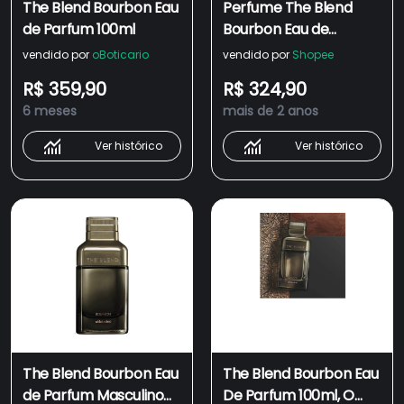
The Blend Bourbon Eau
Perfume The Blend
de Parfum 100ml
Bourbon Eau de
Parfum 100ml O
vendido por
oBoticario
vendido por
Shopee
BOTICÁRIO
R$ 359,90
R$ 324,90
6 meses
mais de 2 anos
Ver histórico
Ver histórico
The Blend Bourbon Eau
The Blend Bourbon Eau
de Parfum Masculino
De Parfum 100ml, O