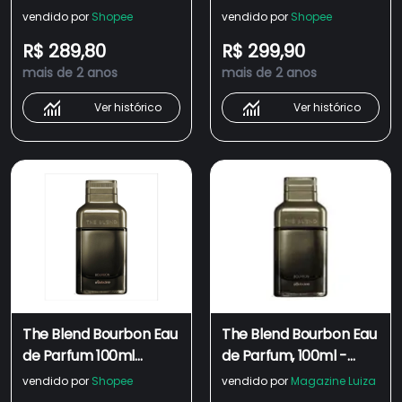
100ml - Boticário
Boticário
vendido por
Shopee
vendido por
Shopee
(Original/Lacrado)
R$ 289,80
R$ 299,90
mais de 2 anos
mais de 2 anos
Ver histórico
Ver histórico
The Blend Bourbon Eau
The Blend Bourbon Eau
de Parfum 100ml
de Parfum, 100ml -
boticario - Original
Boticário
vendido por
Shopee
vendido por
Magazine Luiza