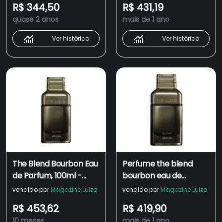
R$ 344,50
R$ 431,19
quase 2 anos
mais de 1 ano
Ver histórico
Ver histórico
The Blend Bourbon Eau
Perfume the blend
de Parfum, 100ml -
bourbon eau de
Boticário
parfum masculino o
vendido por
Magazine Luiza
vendido por
Magazine Luiza
boticário - 100ml
R$ 453,62
R$ 419,90
10 meses
mais de 1 ano