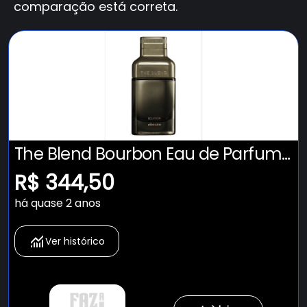
comparação está correta.
The Blend Bourbon Eau de Parfum
100ml boticario - Original
R$ 344,50
há quase 2 anos
Ver histórico