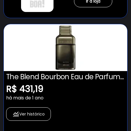
Ir à loja
The Blend Bourbon Eau de Parfum,
100ml - Boticário
R$ 431,19
há mais de 1 ano
Ver histórico