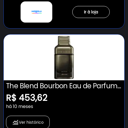
Ir à loja
The Blend Bourbon Eau de Parfum,
100ml - Boticário
R$ 453,62
há 10 meses
Ver histórico