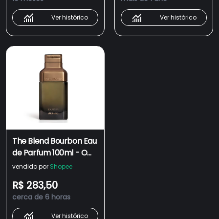
Ver histórico
Ver histórico
The Blend Bourbon Eau
de Parfum 100ml - O
Boticário
vendido por
Shopee
R$ 283,50
cerca de 6 horas
Ver histórico