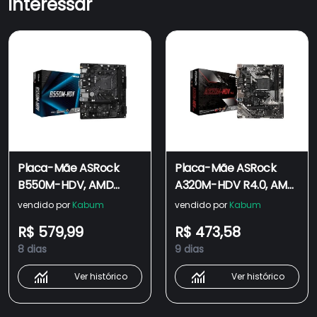
interessar
Placa-Mãe ASRock
Placa-Mãe ASRock
B550M-HDV, AMD
A320M-HDV R4.0, AMD
AM4, Micro ATX, DDR4
AM4, Micro ATX, DDR4
vendido por
Kabum
vendido por
Kabum
R$ 579,99
R$ 473,58
8 dias
9 dias
Ver histórico
Ver histórico