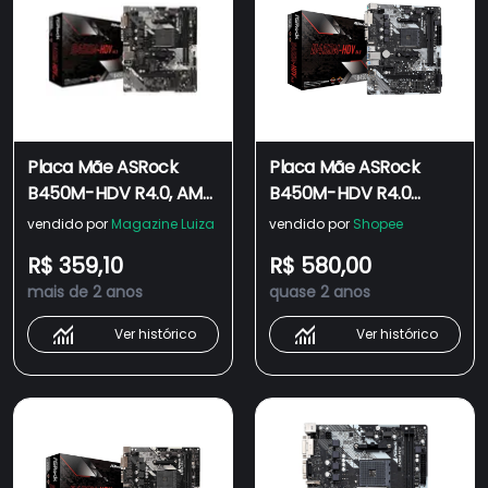
Placa Mãe ASRock
Placa Mãe ASRock
B450M-HDV R4.0, AMD
B450M-HDV R4.0
AM4, Micro ATX, DDR4
DDR4 AMD AM4 Micro
vendido por
Magazine Luiza
vendido por
Shopee
ATX
R$ 359,10
R$ 580,00
mais de 2 anos
quase 2 anos
Ver histórico
Ver histórico