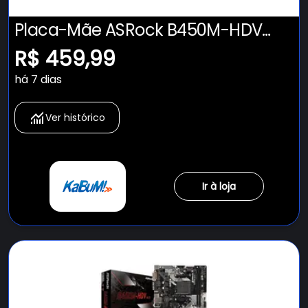
Placa-Mãe ASRock B450M-HDV
R4.0, AMD AM4, Micro ATX, DDR4
R$ 459,99
há 7 dias
Ver histórico
Ir à loja