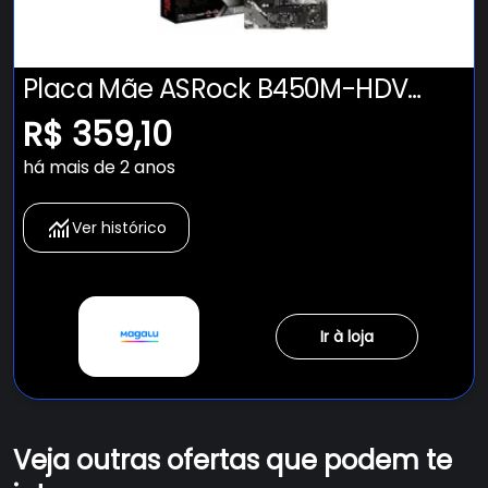
Placa Mãe ASRock B450M-HDV
R4.0, AMD AM4, Micro ATX, DDR4
R$ 359,10
há mais de 2 anos
Ver histórico
Ir à loja
Veja outras ofertas que podem te