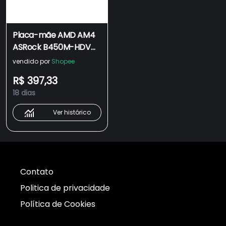
Placa-mãe AMD AM4
ASRock B450M-HDV
Micro ATX HDMI/DVI-
vendido por
Shopee
D/VGA USB 3.1 DDR4
R$ 397,33
(90-MXB9N0) -
18 dias
REEMBALADO
Ver histórico
Contato
Politica de privacidade
Política de Cookies