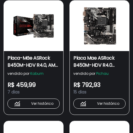
Placa-Mãe ASRock
Placa Mae ASRock
B450M-HDV R4.0, AMD
B450M-HDV R4.0
AM4, Micro ATX, DDR4
DDR4 Socket AM4
vendido por
Kabum
vendido por
Pichau
Chipset AMD B450
R$ 459,99
R$ 792,93
7 dias
15 dias
Ver histórico
Ver histórico