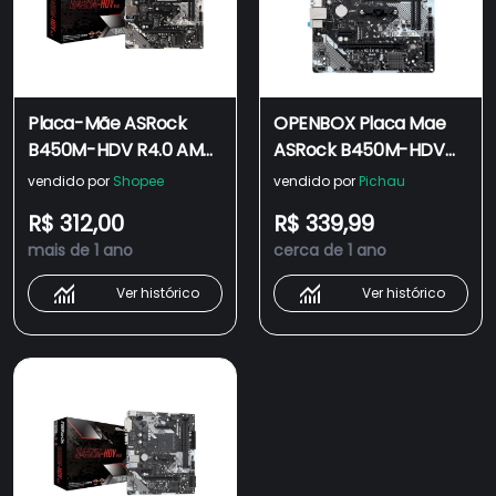
Placa-Mãe ASRock
OPENBOX Placa Mae
B450M-HDV R4.0 AM4
ASRock B450M-HDV
AMD Promontório
R4.0, DDR4, Socket
vendido por
Shopee
vendido por
Pichau
B450 SATA 6 Gb/s
AMD AM4, M-ATX,
R$ 312,00
R$ 339,99
Micro ATX
Chipset AMD B450,
mais de 1 ano
cerca de 1 ano
B450M-HDV-R4.0-
DDR4
Ver histórico
Ver histórico