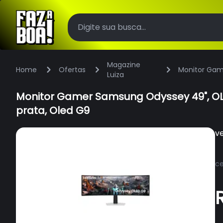
Magazine
Home
Ofertas
Monitor Game
Luiza
Oled G9
Monitor Gamer Samsung Odyssey 49", OLED
prata, Oled G9
v
ce