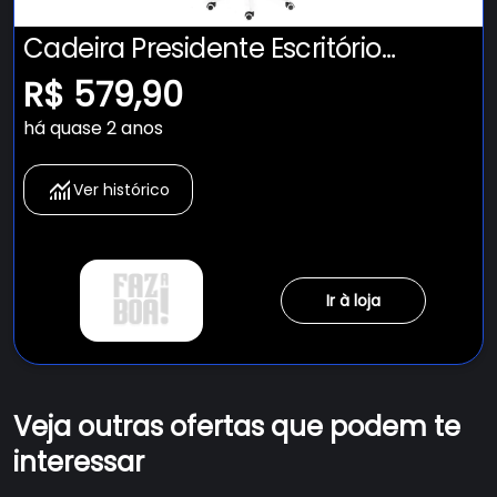
Cadeira Presidente Escritório
Giratória Fox Office Z411
R$ 579,90
Preta/branca
há quase 2 anos
Ver histórico
Ir à loja
Veja outras ofertas que podem te
interessar