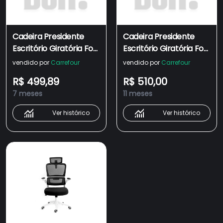
Cadeira Presidente
Cadeira Presidente
Escritório Giratória Fox
Escritório Giratória Fox
Office Preta Z411
Office Preta E Branca -
vendido por
Carrefour
vendido por
Carrefour
Z411
R$ 499,89
R$ 510,00
7 meses
11 meses
Ver histórico
Ver histórico