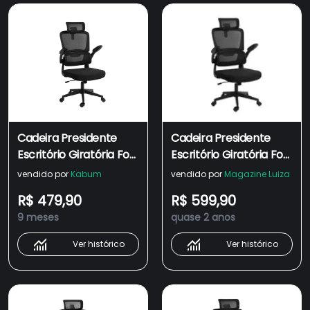
Cadeira Presidente
Cadeira Presidente
Escritório Giratória Fox
Escritório Giratória Fox
Office Z411 Preta
Office Z411 Preta
vendido por
Kabum
vendido por
Magazine Luiza
R$ 479,90
R$ 599,90
9 meses
quase 2 anos
Ver histórico
Ver histórico