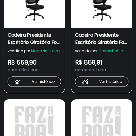
Cadeira Presidente
Cadeira Presidente
Escritório Giratória Fox
Escritório Giratória Fox
Office Preta Z411
Office Preta Z411 -
vendido por
Magazine Luiza
vendido por
Casas Bahia
Preto
R$ 559,90
R$ 559,91
cerca de 1 ano
cerca de 1 ano
Ver histórico
Ver histórico