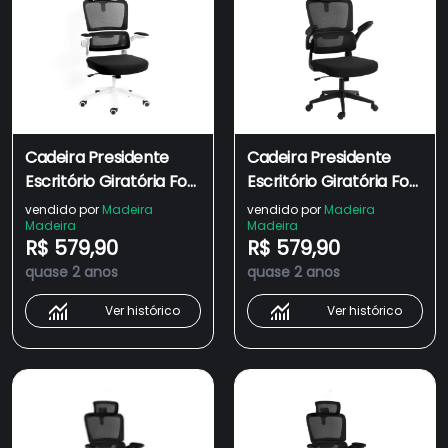
Cadeira Presidente
Cadeira Presidente
Escritório Giratória Fox
Escritório Giratória Fox
Office Z411
Office Z411 Preta
vendido por
Madeira
vendido por
Madeira
Madeira
Madeira
Preta/branca
R$ 579,90
R$ 579,90
quase 2 anos
quase 2 anos
Ver histórico
Ver histórico