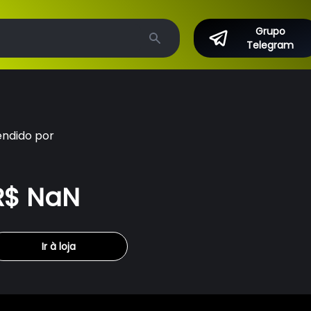
Grupo
Telegram
Search
endido por
R$ NaN
Ir à loja