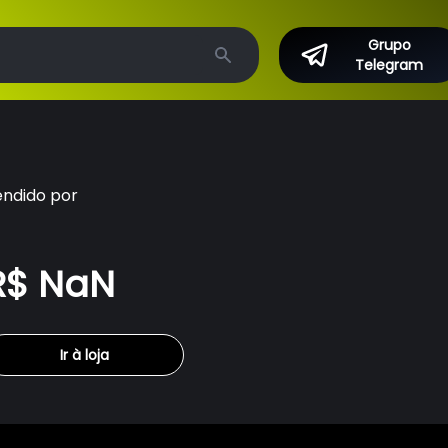
Grupo
Telegram
Search
endido por
R$ NaN
Ir à loja