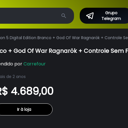
Grupo
Telegram
Search
ion 5 Digital Edition Branco + God Of War Ragnarök + Controle 
ranco + God Of War Ragnarök + Controle Sem 
endido por
Carrefour
is de 2 anos
R$ 4.689,00
Ir à loja