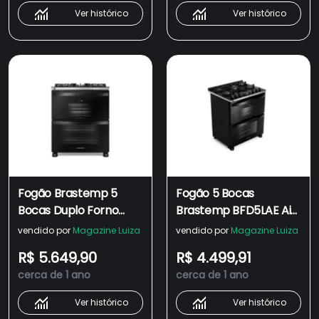
Ver histórico
Ver histórico
Fogão Brastemp 5
Fogão 5 Bocas
Bocas Duplo Forno
Brastemp BFD5LAE Air
Com Air Fryer BFD5LAE
Fryer com Duplo forno
vendido por
Magazine Luiza
vendido por
Magazine Luiza
R$ 5.649,90
R$ 4.499,91
cerca de 1 ano
cerca de 1 ano
Ver histórico
Ver histórico