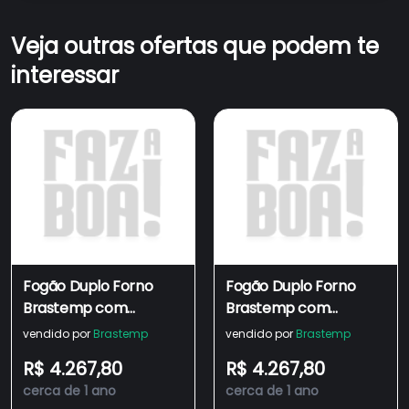
Veja outras ofertas que podem te
interessar
Fogão Duplo Forno
Fogão Duplo Forno
Brastemp com
Brastemp com
Tecnologia Air Fryer
Tecnologia Air Fryer
vendido por
Brastemp
vendido por
Brastemp
Pro - BFD5LAE
Pro - BFD5LAE
R$ 4.267,80
R$ 4.267,80
cerca de 1 ano
cerca de 1 ano