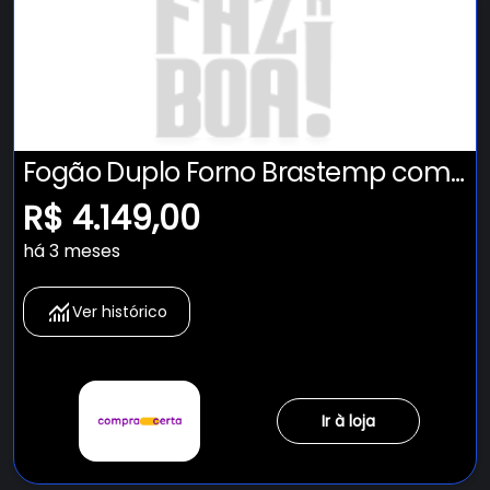
Fogão Duplo Forno Brastemp com
Tecnologia Air Fryer Pro - BFD5LAE
R$ 4.149,00
há 3 meses
Ver histórico
Ir à loja