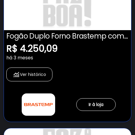
Fogão Duplo Forno Brastemp com
Tecnologia Air Fryer Pro - BFD5LAE
R$ 4.250,09
há 3 meses
Ver histórico
Ir à loja