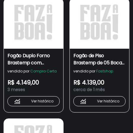
Fogão Duplo Forno
Fogão de Piso
Brastemp com
Brastemp de 05 Bocas
Tecnologia Air Fryer
com Duplo Forno e
vendido por
Compra Certa
vendido por
Fastshop
Pro - BFD5LAE
Tecnologia Air Fryer
R$ 4.149,00
R$ 4.139,00
Pro Preto - BFD5LAE
3 meses
cerca de 1 mês
Ver histórico
Ver histórico