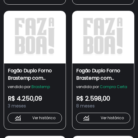
Fogão Duplo Forno
Fogão Duplo Forno
Brastemp com
Brastemp com
Tecnologia Air Fryer
Tecnologia Air Fryer
vendido por
Brastemp
vendido por
Compra Certa
Pro - BFD5LAE
Pro -
R$ 4.250,09
R$ 2.598,00
BFD5LAERS1_WEXCELE_C
3 meses
8 meses
Ver histórico
Ver histórico