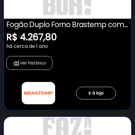
Fogão Duplo Forno Brastemp com
Tecnologia Air Fryer Pro - BFD5LAE
R$ 4.267,80
há cerca de 1 ano
Ver histórico
Ir à loja