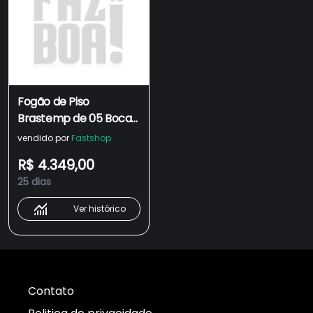
Fogão de Piso
Brastemp de 05 Bocas
com Duplo Forno e
vendido por
Fastshop
Tecnologia Air Fryer
R$ 4.349,00
Pro Preto - BFD5LAE
25 dias
Ver histórico
Contato