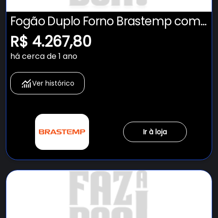
Fogão Duplo Forno Brastemp com
Tecnologia Air Fryer Pro - BFD5LAE
R$ 4.267,80
há cerca de 1 ano
Ver histórico
Ir à loja