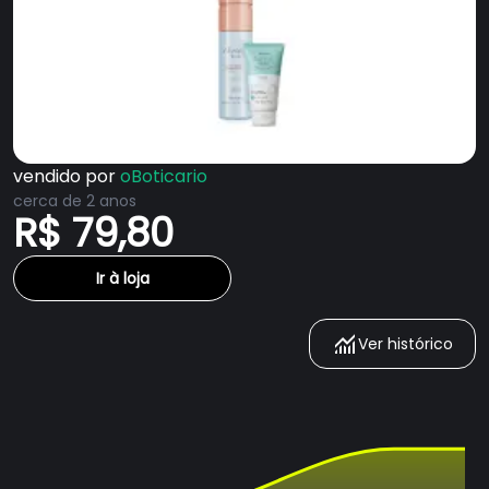
vendido por
oBoticario
cerca de 2 anos
R$ 79,80
Ir à loja
Ver histórico